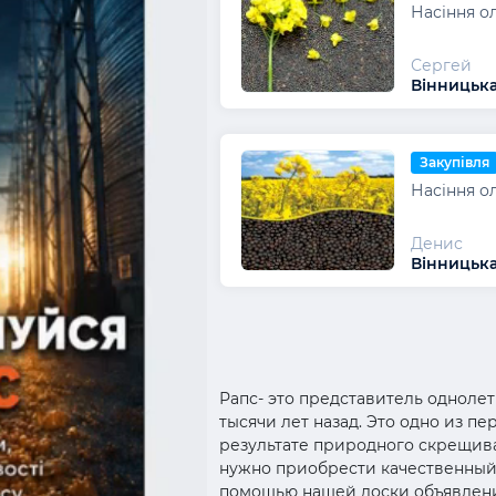
Насіння ол
Сергей
Вінницька
Закупівля
Насіння ол
Денис
Вінницька
Рапс- это представитель одноле
тысячи лет назад. Это одно из п
результате природного скрещива
нужно приобрести качественный 
помощью нашей доски объявлен