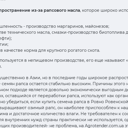
пространение из-за рапсового масла
, которое широко исп
ленность - производство маргаринов, майонезов;
тве технического масла, смазки-производство биотоплива 
ефти);
гии;
в качестве корма для крупного рогатого скота.
пользуется в непищевом производстве, его еще называют «
.
щественно в Азии, но в последние годы широкое распрост
семян рапса остается стабильно высоким. Причины этого 
ном подходе является довольно экономически выгодным де
х, оставшийся от переработки рапса, используют как орга
о убедиться, если купить семена рапса в Ровно Ровенской
 выращивают озимый рапс, он наиболее приспособлен к наш
ма и достаточное количество влаги. Не требователен к сост
ля внутренних нужд страны практически не используется, о
щих производителей- не проблема, на Agrotender.com.ua э