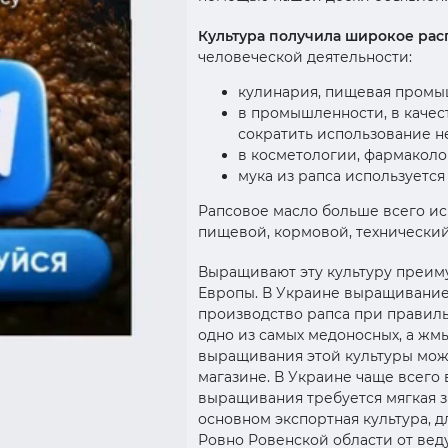
Культура получила широкое рас
человеческой деятельности:
кулинария, пищевая промыш
в промышленности, в качес
сократить использование н
в косметологии, фармаколо
мука из рапса используется 
Рапсовое масло больше всего ис
пищевой, кормовой, технический
Выращивают эту культуру преиму
Европы. В Украине выращивание 
производство рапса при правиль
одно из самых медоносных, а жмы
выращивания этой культуры можн
магазине. В Украине чаще всего
выращивания требуется мягкая зи
основном экспортная культура, д
Ровно Ровенской области от веду