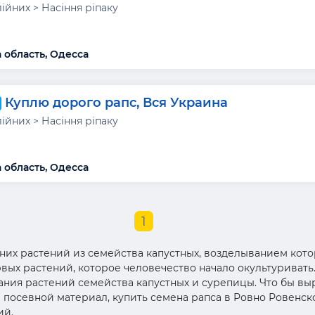
ійних > Насіння ріпаку
 область, Одесса
Куплю дорого рапс, Вся Украина
ійних > Насіння ріпаку
 область, Одесса
1
тних растений из семейства капустных, возделыванием кот
ервых растений, которое человечество начало окультуривать
ния растений семейства капустных и сурепицы. Что бы в
посевной материал, купить семена рапса в Ровно Ровенск
ий.