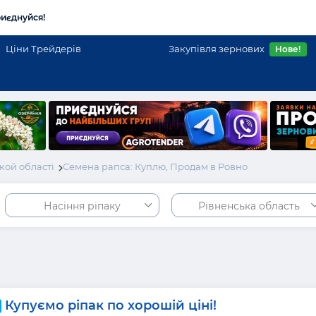
иєднуйся!
Ціни Трейдерів
Закупівля зернових
Нове!
кой області
Семена рапса: Куплю, Продам в Ровно
Насіння ріпаку
Рівненська область
Купуємо ріпак по хорошій ціні!