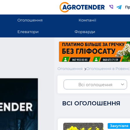
Пр
Оголошення
Компанії
Елеватори
Форварди
Оголошення
Оголошення в Ровенс
Всі оголошення
ВСІ ОГОЛОШЕННЯ
Закупівля