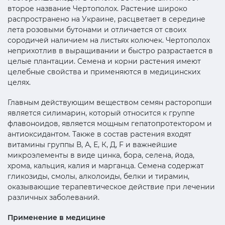
второе название Чертополох. Растение широко
распространено на Украине, расцветает в середине
лета розовыми бутонами и отличается от своих
сородичей наличием на листьях колючек. Чертополох
неприхотлив в выращивании и быстро разрастается в
целые плантации. Семена и корни растения имеют
целебные свойства и применяются в медицинских
целях.
Главным действующим веществом семян расторопши
является силимарин, который относится к группе
флавоноидов, является мощным гепатопротектором и
антиоксидантом. Также в состав растения входят
витамины группы В, А, Е, К, Д, F и важнейшие
микроэлементы в виде цинка, бора, селена, йода,
хрома, кальция, калия и марганца. Семена содержат
гликозиды, смолы, алколоиды, белки и тирамин,
оказывающие терапевтическое действие при лечении
различных заболеваний.
Применение в медицине