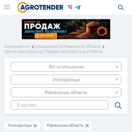
Оголошення
Оголошення в Ровенской області
Куплю расторопшу, Продам расторопшу в Ровно
Всі оголошення
Розторопша
Рівненська область
Розторопша
Рівненська область