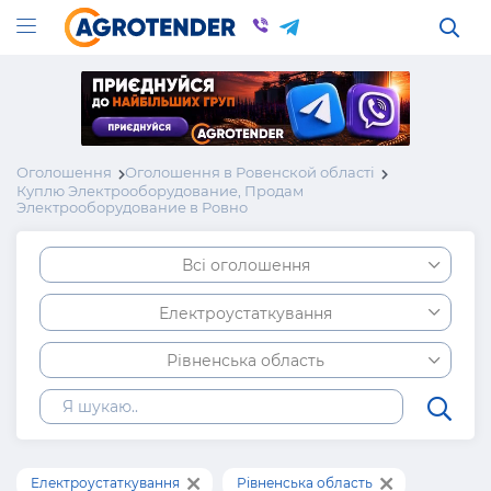
Оголошення
Оголошення в Ровенской області
Куплю Электрооборудование, Продам
Электрооборудование в Ровно
Всі оголошення
Електроустаткування
Рівненська область
Електроустаткування
Рівненська область