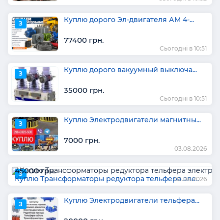
Куплю дорого Эл-двигателя АМ 4-...
З
77400 грн.
Сьогодні в 10:51
Куплю дорого вакуумный выключа...
З
35000 грн.
Сьогодні в 10:51
Куплю Электродвигатели магнитны...
З
7000 грн.
03.08.2026
45000 грн.
З
Куплю Трансформаторы редуктора тельфера эле..
03.08.2026
Куплю Электродвигатели тельфера...
З