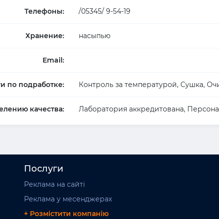
Телефоны:
/05345/ 9-54-19
Хранение:
насыпью
Email:
ги по подработке:
Контроль за температурой, Сушка, Оч
елению качества:
Лаборатория аккредитована, Персона
Послуги
Реклама на сайті
Реклама у месенджерах
+ Розмістити компанію