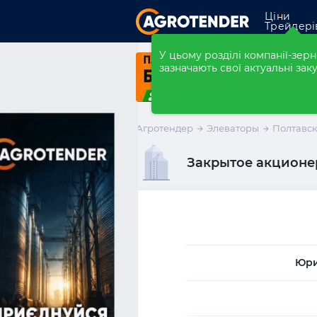
Ціни
Трейдері
Закупівлі
У цьому розділі компанії-зе
зазначають свої актуальні заку
Форварди
Елеватори
Агротендер
Элеваторы
Полтавск
Компанії
Закрытое акционер
Розмістити ко
Юри