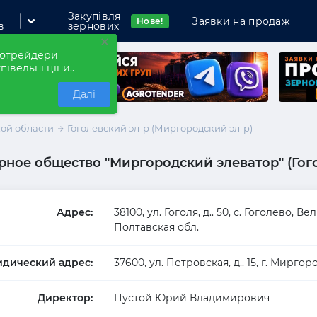
Закупівля
Заявки на продаж
Нове!
в
зернових
×
рнотрейдери
півельні ціни..
Далі
ой области
Гоголевский эл-р (Миргородский эл-р)
ное общество "Миргородский элеватор" (Гого
мпанію
Адрес:
38100, ул. Гоголя, д.. 50, с. Гоголево, В
Полтавская обл.
дический адрес:
37600, ул. Петровская, д.. 15, г. Мирго
Директор:
Пустой Юрий Владимирович