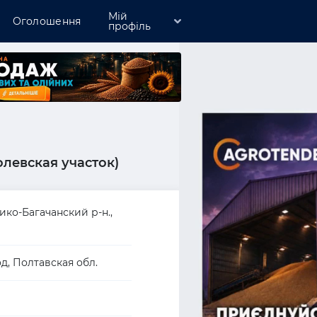
Мій
Оголошення
профіль
Зареєструватись
Увійти
Розмістити компанію
левская участок)
елико-Багачанский р-н.,
род, Полтавская обл.