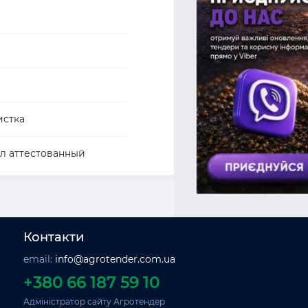
истка
л аттестованный
Контакти
email:
info@agrotender.com.ua
+380 66 187 59 10
Адміністратор сайту Агротендер