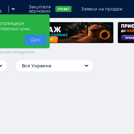
Закупівля
Заявки на продаж
Нове!
в
зернових
×
рнотрейдери
півельні ціни..
Далі
арную продукцию
Вся Украина
мпанію
Вся Україна
Київська
Вінницька
Кіровоградська
Волинська
Луганська