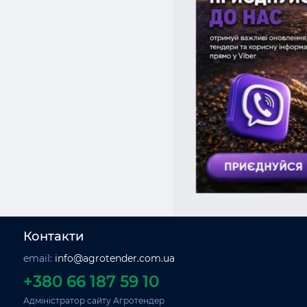
Хмельницька
Черкаська
Чернігівська
Чернівецька
АР Крим
Контакти
email:
info@agrotender.com.ua
+380 66 187 59 10
Адміністратор сайту Агротендер