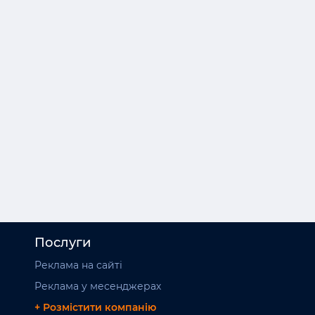
Дніпропетровська
Львівська
Донецька
Миколаївська
Житомирська
Одеська
Закарпатська
Полтавська
Запорізька
Рівненська
Івано-Франківська
Сумська
Послуги
Реклама на сайті
Реклама у месенджерах
+ Розмістити компанію