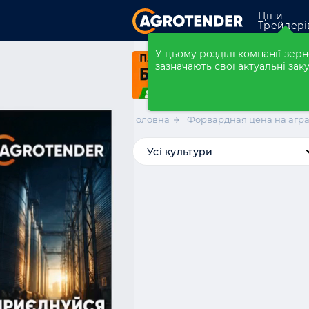
Ціни
Трейдері
Закупівлі
У цьому розділі компанії-зе
зазначають свої актуальні заку
Форварди
Елеватори
Головна
Форвардная цена на агр
Компанії
Усі культури
Розмістити ко
Області
Порти