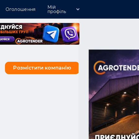
Мій
Оголошення
профіль
Зареєструватись
Увійти
Розмістити компанію
Розмістити компанію
Тернопільська
Харківська
Херсонська