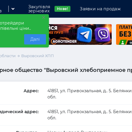
Закупівля
Заявки на продаж
Нове!
в
зернових
×
рнотрейдери
півельні ціни..
Далі
области
Выровский ХПП
мпанію
рное общество "Выровский хлебоприемное п
Адрес:
41851, ул. Привокзальная, д.. 5. Белян
обл.
дический адрес:
41851, ул. Привокзальная, д.. 5. Белян
обл.