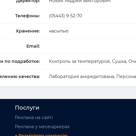
Директор:
Новик Андрей Викторович
Телефоны:
(05443) 9-52-70
Хранение:
насыпью
Email:
ги по подработке:
Контроль за температурой, Сушка, Оч
елению качества:
Лаборатория аккредитована, Персона
Послуги
Реклама на сайті
Реклама у месенджерах
+ Розмістити компанію