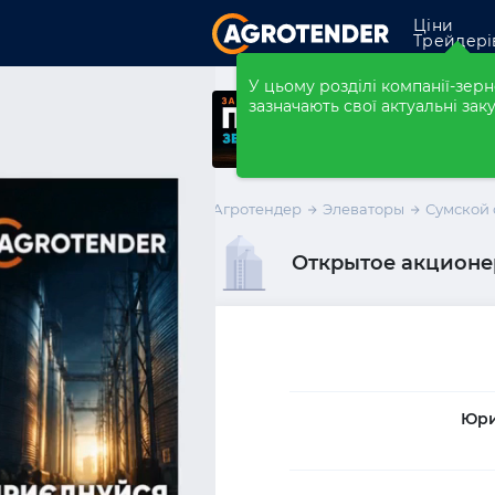
Ціни
Трейдері
Закупівлі
У цьому розділі компанії-зе
зазначають свої актуальні заку
Форварди
Елеватори
Агротендер
Элеваторы
Сумской 
Компанії
Розмістити ко
Открытое акционе
Юри