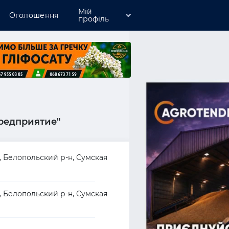
Мій
Оголошення
профіль
Зареєструватись
Увійти
Розмістити компанію
редприятие"
ки, Белопольский р-н, Сумская
ки, Белопольский р-н, Сумская