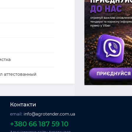
истка
л аттестованный
Контакти
email:
info@agrotender.com.ua
+380 66 187 59 10