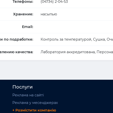
Телефоны:
(04734) 2-04-53
Хранение:
насыпью
Email:
ги по подработке:
Контроль за температурой, Сушка, Оч
елению качества:
Лаборатория аккредитована, Персона
Послуги
Реклама на сайті
Реклама у месенджерах
+ Розмістити компанію