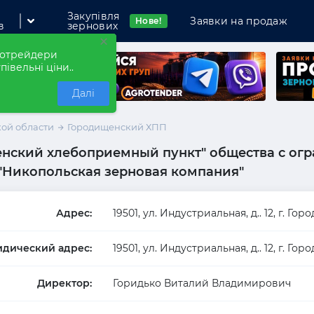
Закупівля
Заявки на продаж
Нове!
в
зернових
×
рнотрейдери
півельні ціни..
Далі
ой области
Городищенский ХПП
нский хлебоприемный пункт" общества с ог
мпанію
 "Никопольская зерновая компания"
Адрес:
19501, ул. Индустриальная, д.. 12, г. Го
дический адрес:
19501, ул. Индустриальная, д.. 12, г. Го
Директор:
Горидько Виталий Владимирович