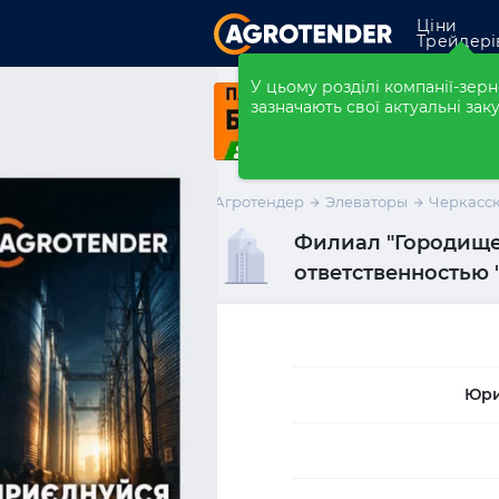
Ціни
Трейдері
Закупівлі
У цьому розділі компанії-зе
зазначають свої актуальні заку
Форварди
Елеватори
Агротендер
Элеваторы
Черкасск
Компанії
Филиал "Городище
Розмістити ко
ответственностью
Юри