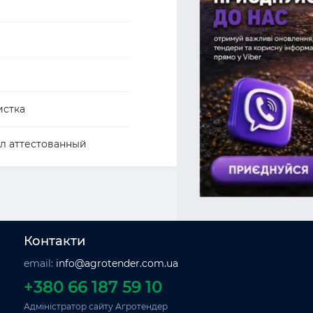
истка
л аттестованный
Контакти
email:
info@agrotender.com.ua
+380 66 187 59 10
Адміністратор сайту Агротендер