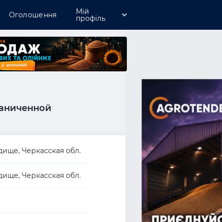
Мій
Оголошення
профіль
Зареєструватись
Увійти
Розмістити компанію
раниченной
родище, Черкасская обл.
родище, Черкасская обл.