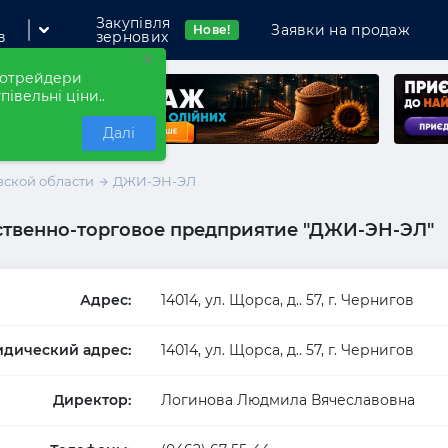
Закупівля
Заявки на продаж
Нове!
в
зернових
×
рнотрейдери
півельні ціни..
Далі
ской области
ДЖИ-ЭН-ЭЛ
ственно-торговое предприятие "ДЖИ-ЭН-ЭЛ"
мпанію
Адрес:
14014, ул. Щорса, д.. 57, г. Чернигов
дический адрес:
14014, ул. Щорса, д.. 57, г. Чернигов
Директор:
Логинова Людмила Вячеславовна