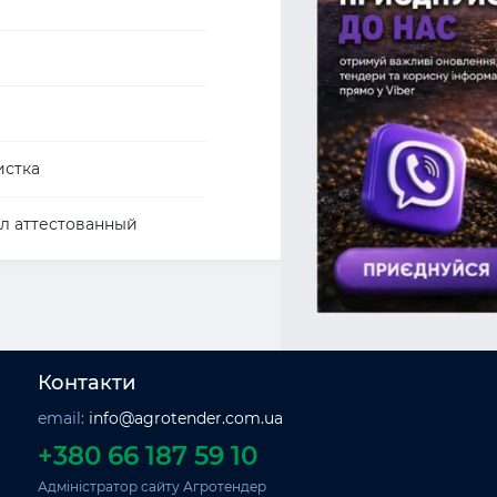
истка
л аттестованный
Контакти
email:
info@agrotender.com.ua
+380 66 187 59 10
Адміністратор сайту Агротендер