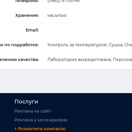
Телефоны:
(0462) 67-55-44
Хранение:
насыпью
Email:
ги по подработке:
Контроль за температурой, Сушка, Оч
елению качества:
Лаборатория аккредитована, Персона
Послуги
Реклама на сайті
Реклама у месенджерах
+ Розмістити компанію