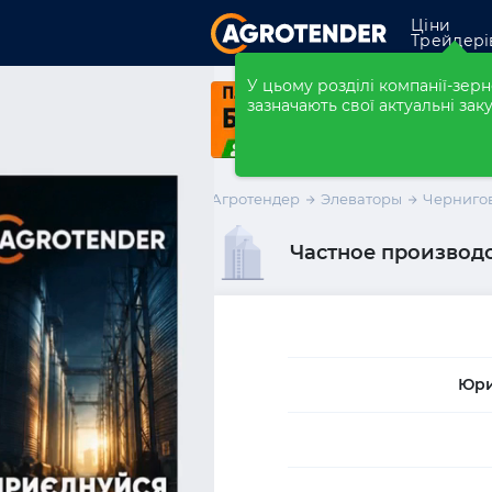
Ціни
Трейдері
Закупівлі
У цьому розділі компанії-зе
зазначають свої актуальні заку
Форварди
Елеватори
Агротендер
Элеваторы
Чернигов
Компанії
Частное производ
Розмістити ко
Юри