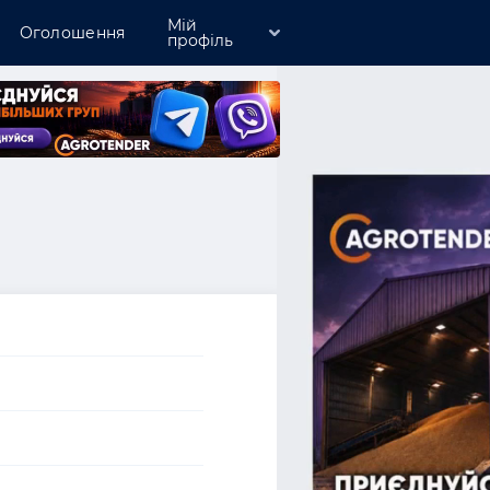
Мій
Оголошення
профіль
Зареєструватись
Увійти
Розмістити компанію