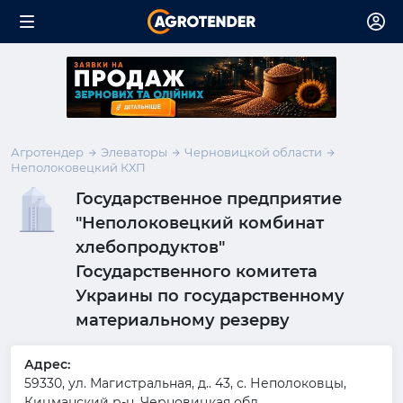
Агротендер
Элеваторы
Черновицкой области
Неполоковецкий КХП
Государственное предприятие
"Неполоковецкий комбинат
хлебопродуктов"
Государственного комитета
Украины по государственному
материальному резерву
Адрес:
59330, ул. Магистральная, д.. 43, с. Неполоковцы,
Кицманский р-н, Черновицкая обл.