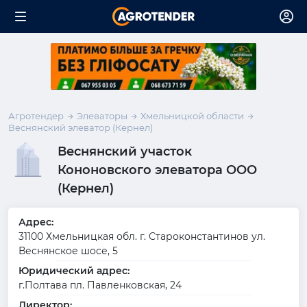
Агротендер
Элеваторы
Хмельницкой области
Веснянский элеватор (Кернел)
Веснянский участок
Кононовского элеватора ООО
(Кернел)
Адрес:
31100 Хмельницкая обл. г. Староконстантинов ул.
Веснянское шосе, 5
Юридический адрес:
г.Полтава пл. Павленковская, 24
Директор: