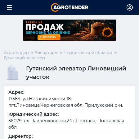
Агротендер
Элеваторы
Черниговской области
Гутянский элеватор
Гутянский элеватор Линовицкий
участок
Адрес:
17584, ул.Независимости,18,
пгт.Линовица,Черниговская обл.,Прилукский р-н.
Юридический адрес:
36029, пл.Павленковская,24 г.Полтава, Полтавская
обл.
Директор: