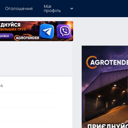
Мій
Оголошення
профіль
Зареєструватись
Увійти
Розмістити компанію
84