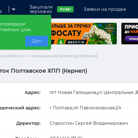
Закупівля
Заявки на продаж
Нове!
в
зернових
×
рнотрейдери
півельні ціни..
Далі
ой области
Галещинский элеватор (Кернел)
ток Полтавское ХПП (Кернел)
мпанію
Адрес:
пгт Новая Галещина,ул Центральная ,
дический адрес:
г Полтава,пл Павленковская,24
Директор:
Старостин Сергей Владимирович