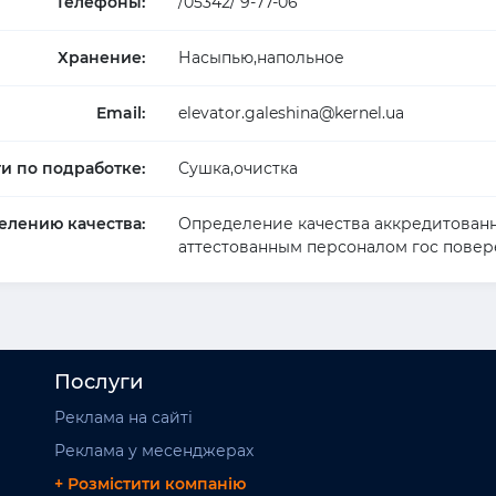
Телефоны:
/05342/ 9-77-06
Хранение:
Насыпью,напольное
Email:
elevator.galeshina@kernel.ua
ги по подработке:
Сушка,очистка
елению качества:
Определение качества аккредитован
аттестованным персоналом гос пове
Послуги
Реклама на сайті
Реклама у месенджерах
+ Розмістити компанію