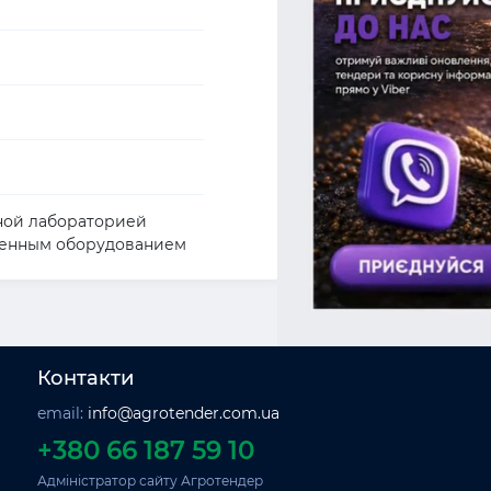
ной лабораторией
ренным оборудованием
Контакти
email:
info@agrotender.com.ua
+380 66 187 59 10
Адміністратор сайту Агротендер