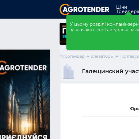
Ціни
Трейдері
Закупівлі
У цьому розділі компанії-зе
зазначають свої актуальні заку
Форварди
Елеватори
Агротендер
Элеваторы
Полтавск
Компанії
Галещинский учас
Розмістити ко
Юри