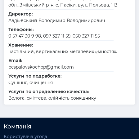
обл..,Зміївський р-н, с. Пасіки, вул.. Польова, 1-В
Директор:
Авдієвський Володимир Володимирович
Телефоны:
0 57 47 30 9 98, 097 327 11 55; 050 327 11 55
Хранение:
настільний, вертикальних металевих ємностях.
Email:
bespalovskoehpp@gmail.com
Услуги по подработке:
Сушіння, очищення
Услуги по определению качества:
Волога, сміттева, олійність соняшнику
Компанія
Користувача угода