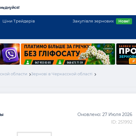
иєднуйся!
Ціни Трейдерів
Закупівля зернових
Нове!
ской области
Зернові в Черкасской області
сы
Оновлено: 27 Июля 2026
ID: 251992