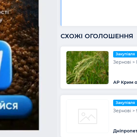
СХОЖІ ОГОЛОШЕННЯ
Закупівля
Зернові >
АР Крим о
Закупівля
Зернові > 
Дніпропет