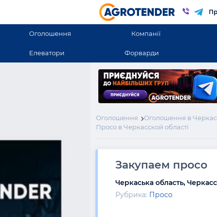
Пр
Оголошення
Компанії
Елеватори
Форварди
Оголошення
Оголошення в Черкас
Просо в Черкасской області
Закупаем просо
Черкаська область, Черкас
Рубрика:
Просо