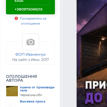
Юлия
+380973069215
Поскаржитись на
оголошення
ФОП Иваненчук
На сайті з Июн. 2017
ОГОЛОШЕННЯ
АВТОРА
пшено от производи
теля
Черкаська обл.
Высевка проса