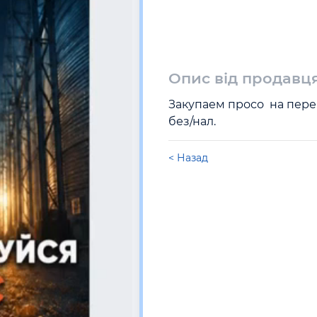
Опис від продавц
Закупаем просо  на пере
без/нал.
< Назад