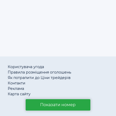
2026/08/06 в 15:00
Компа
ния
оптом
продае
т сахар
500 т.
2026/08/04
FCA
в 13:10
Користувача угода
Правила розміщення оголошень
Як потрапити до Ціни трейдерів
Контакти
Реклама
Карта сайту
Показати номер
© «АгротендерTM» 2011–2026