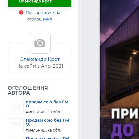
Олександр Крот
Поскаржитись на
оголошення
Олександр Крот
На сайті з Апр. 2021
ОГОЛОШЕННЯ
АВТОРА
продам сою без ГМ
О.
Хмельницька обл.
Продам сою без ГМ
О.
Хмельницька обл.
Продам сою без ГМ