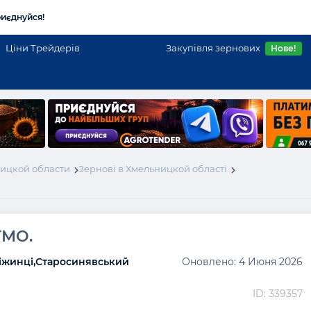
иєднуйся!
Ціни Трейдерів
Закупівля зернових
Нове!
ицкой области
Зернові в Хмельницкой області
ГМО.
ліжинці,Старосинявський
Оновлено: 4 Июня 2026
ID: 339357