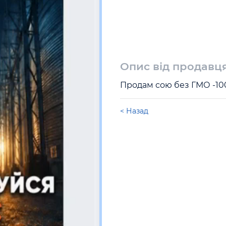
Опис від продавц
Продам сою без ГМО -1000 
< Назад