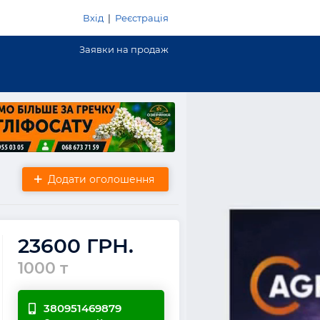
Вхід
|
Реєстрація
Заявки на продаж
Додати оголошення
23600 ГРН.
1000 т
380951469879