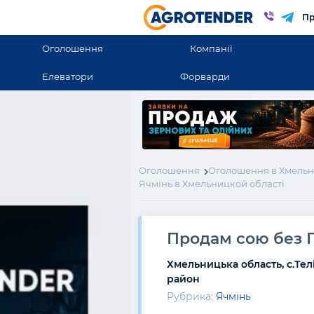
Пр
Оголошення
Компанії
Елеватори
Форварди
Оголошення
Оголошення в Хмельн
Ячмінь в Хмельницкой області
Продам сою без 
Хмельницька область, с.Те
район
Рубрика:
Ячмінь