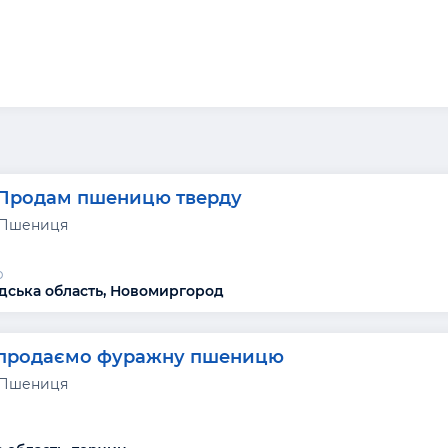
Продам пшеницю тверду
 Пшениця
р
дська область, Новомиргород
продаємо фуражну пшеницю
 Пшениця