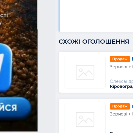
СХОЖІ ОГОЛОШЕННЯ
Продаж
Зернові >
Олександ
Кіровогра
Продаж
Зернові >