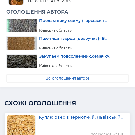
На сайті з Апр. 2013
ОГОЛОШЕННЯ АВТОРА
Продам вику озиму (горошок п..
Київська область
Пшениця тверда (дворучка)- Б..
Київська область
Закупаем подсолнечник,семечку.
Київська область
Всі оголошення автора
СХОЖІ ОГОЛОШЕННЯ
Куплю овес в Терноп-кій, Львівській...
2026/08/05 в 23:11