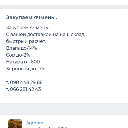
Закупаем ячмень .
Закупаем ячмень . 

С вашей доставкой на наш склад, 

быстрый расчёт.

Влага до-14%

Сор до-2%

Натура от-600

Зерновая до- 7%

т. 098 448 29 88

т. 066 281 42 43
Agronex