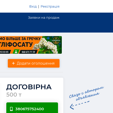
Вхід
|
Реєстрація
Заявки на продаж
Додати оголошення
ДОГОВІРНА
500 т
380675752400