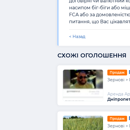
договірні чи валютний к
насипом біг-біги або міш
FCA або за домовленістю.
питання, що Вас цікавлят
< Назад
СХОЖІ ОГОЛОШЕННЯ
Продаж
Зернові >
Аренда Ар
Дніпропет
Продаж
Зернові >