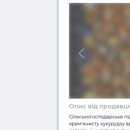
Опис від продавц
Сільськогосподарське пі
крем'янисту кукурудзу вр