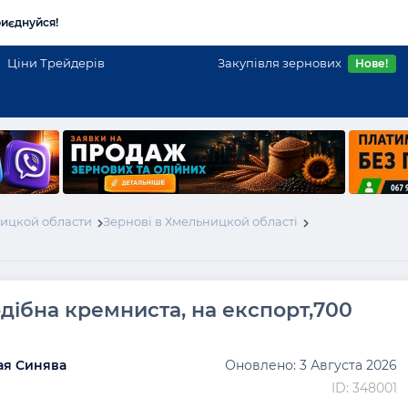
иєднуйся!
Ціни Трейдерів
Закупівля зернових
Нове!
ицкой области
Зернові в Хмельницкой області
дібна кремниста, на експорт,700
ая Синява
Оновлено: 3 Августа 2026
ID: 348001