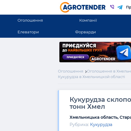
Пр
Оголошення
Компанії
Елеватори
Форварди
Оголошення
Оголошення в Хмельн
Кукурудза в Хмельницкой області
Кукурудза склопо
тонн Хмел
Хмельницька область, Стар
Рубрика:
Кукурудза