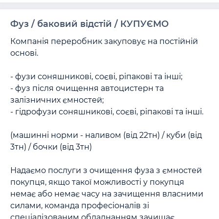
Фуз / баковий відстій / КУПУЄМО
Компанія переробник закуповує на постійній 
основі. 

- фузи соняшникові, соєві, ріпакові та інші;

- фуз після очищення автоцистерн та 
залізничних ємностей;

- гідрофузи соняшникові, соєві, ріпакові та інші.

(машинні норми - наливом (від 22тн) / куби (від 
3тн) / бочки (від 3тн) 

Надаємо послуги з очищення фуза з ємностей 
покупця, якщо такої можливості у покупця 
немає або немає часу на зачищення власними 
силами, команда професіоналів зі 
спеціалізованим обладнанням зачищає 