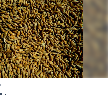
я
ь  
