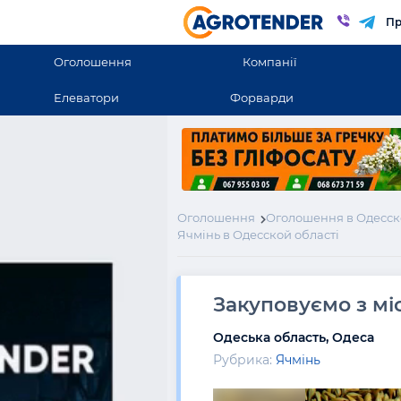
Пр
Оголошення
Компанії
Елеватори
Форварди
Оголошення
Оголошення в Одесск
Ячмінь в Одесской області
Закуповуємо з мі
Одеська область, Одеса
Рубрика:
Ячмінь