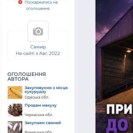
Поскаржитись на
оголошення
Самир
На сайті з Авг. 2022
ОГОЛОШЕННЯ
АВТОРА
Закуповуємо з місця
кукурудзу
Одеська обл.
Продам макуху
Черкаська обл.
Закупаем свиней
Вінницька обл.