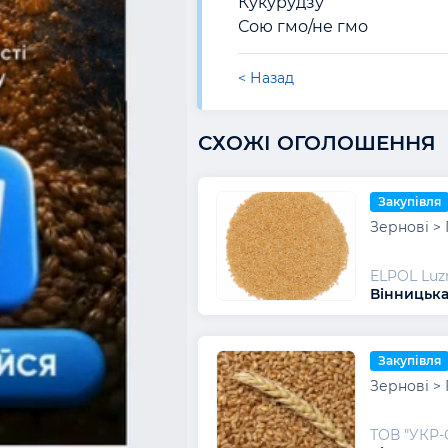
Кукурудзу 

Сою гмо/не гмо 
< Назад
СХОЖІ ОГОЛОШЕННЯ
Закупівля
Зернові >
ELPOL Luz
Вінницька
Закупівля
Зернові >
ТОВ "УКР-