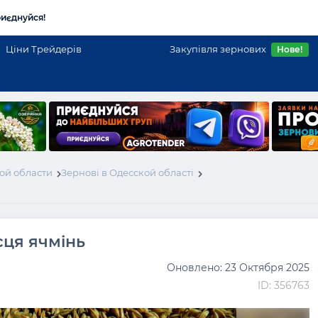
иєднуйся!
Ціни Трейдерів
Закупівля зернових
Нове!
ой области
Зернові в Одесской області
сця ячмінь
Оновлено: 23 Октября 2025
ID: 356763