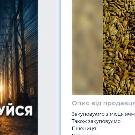
Опис від продавц
Закуповуємо з місця ячмін
Також закуповуємо 

Пшениця 
