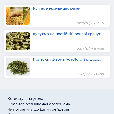
Куплю некондицію ріпак
2026/07/16 в 14:55
Купуємо на постійній основі гранул...
2024/12/03 в 13:56
Польская фирма AgroTorg Sp. z o.o....
2024/10/01 в 14:00
Користувача угода
Правила розміщення оголошень
Як потрапити до Ціни трейдерів