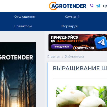
Пр
Оголошення
Компанії
Елеватори
Форварди
Главная
Библиотека
ВЫРАЩИВАНИЕ Ш