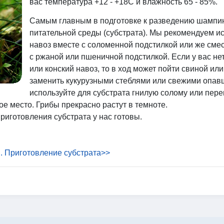
вас температура +12 - +18С и влажность 65 - 85%.
Самым главным в подготовке к разведению шампи
питательной среды (субстрата). Мы рекомендуем и
навоз вместе с соломенной подстилкой или же смес
с ржаной или пшеничной подстилкой. Если у вас не
или конский навоз, то в ход может пойти свиной и
заменить кукурузными стеблями или свежими опав
используйте для субстрата гнилую солому или пер
е место. Грибы прекрасно растут в темноте.
риготовления субстрата у нас готовы.
 Приготовление субстрата>>