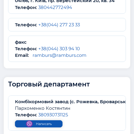
04166, г. Київ, пр. Берестейский 20, кв. 34
Телефон:
380442772494
Телефон:
+38(044) 277 23 33
факс
Телефон:
+38(044) 303 94 10
Email:
ramburs@ramburs.com
Торговый департамент
Комбікормовий завод (c. Рожевка, Броварський р
Пархоменко Костянтин
Телефон:
380930731125
Написать