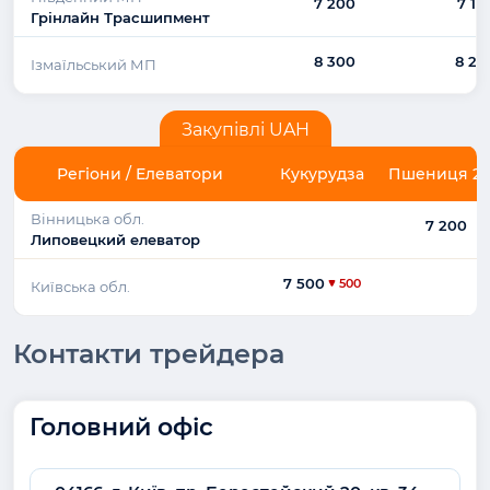
7 200
7 10
Грінлайн Трасшипмент
8 300
8 20
Ізмаїльський МП
Закупівлі UAH
Регіони / Елеватори
Кукурудза
Пшениця 2 к
Вінницька обл.
7 200
Липовецкий елеватор
7 500
500
Київська обл.
Контакти трейдера
Головний офіс