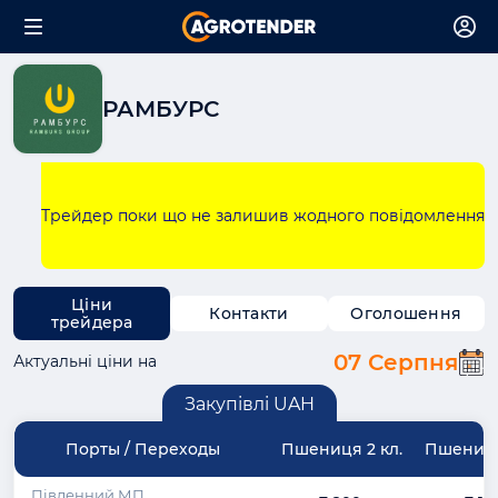
РАМБУРС
Трейдер поки що не залишив жодного повідомлення
Ціни
Контакти
Оголошення
трейдера
07 Серпня
Актуальні ціни на
Закупівлі UAH
Порты / Переходы
Пшениця 2 кл.
Пшениця
Південний МП