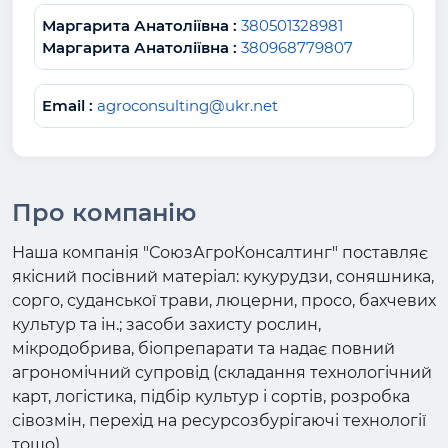
Маргарита Анатоліївна :
380501328981
Маргарита Анатоліївна :
380968779807
Email :
agroconsulting@ukr.net
Про компанію
Наша компанія "СоюзАгроКонсалтинг" поставляє
якісний посівний матеріал: кукурудзи, соняшника,
сорго, суданської трави, люцерни, просо, бахчевих
культур та ін.; засоби захисту рослин,
мікродобрива, біопрепарати та надає повний
агрономічний супровід (складання технологічний
карт, логістика, підбір культур і сортів, розробка
сівозмін, перехід на ресурсозбурігаючі технології
тощо).