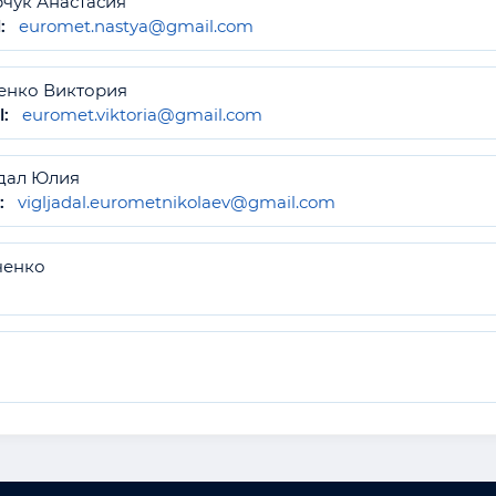
рчук Анастасия
:
euromet.nastya@gmail.com
енко Виктория
l:
euromet.viktoria@gmail.com
дал Юлия
:
vigljadal.eurometnikolaev@gmail.com
ченко