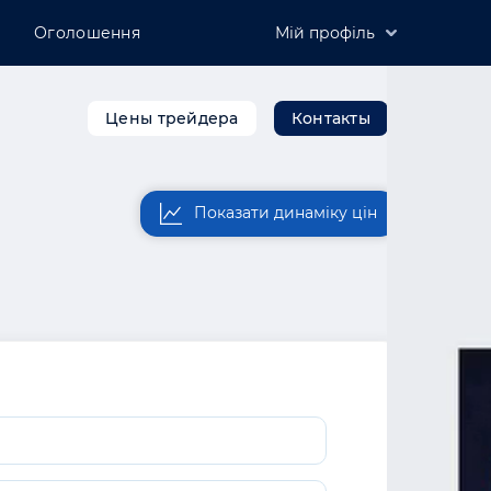
Оголошення
Мій профіль
Зареєструватись
Увійти
Цены трейдера
Контакты
Розмістити компанію
Показати динаміку цін