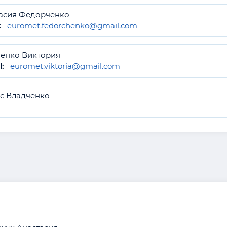
асия Федорченко
:
euromet.fedorchenko@gmail.com
енко Виктория
l:
euromet.viktoria@gmail.com
с Владченко