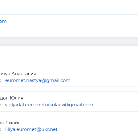
com
рчук Анастасия
:
euromet.nastya@gmail.com
дал Юлия
:
vigljadal.eurometnikolaev@gmail.com
к Лилия
:
liliya.euromet@ukr.net