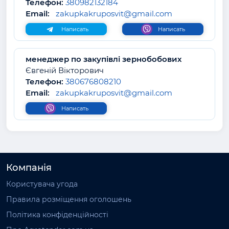
Телефон:
380982132184
Email:
zakupkakruposvit@gmail.com
Написать
Написать
менеджер по закупівлі зернобобових
Євгеній Вікторович
Телефон:
380676808210
Email:
zakupkakruposvit@gmail.com
Написать
Компанія
Користувача угода
Правила розміщення оголошень
Політика конфіденційності