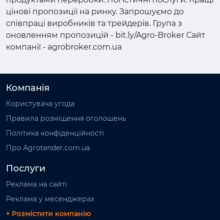
цінові пропозиції на ринку. Запрошуємо до
співпраці виробників та трейдерів. Група з
оновленням пропозицій - bit.ly/Agro-Broker Сайт
компанії - agrobroker.com.ua
Компанія
Користувача угода
Правила розміщення оголошень
Політика конфіденційності
Про Agrotender.com.ua
Послуги
Реклама на сайті
Реклама у месенджерах
+ Розмістити компанію