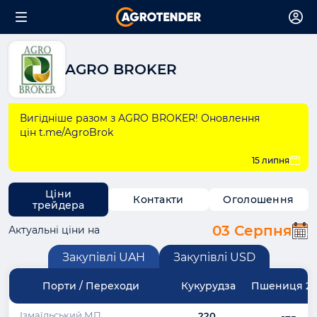
AGRO BROKER
Вигідніше разом з AGRO BROKER! Оновлення
цін t.me/AgroBrok
15 липня
Ціни
Контакти
Оголошення
трейдера
03 Серпня
Актуальні ціни на
Закупівлі UAH
Закупівлі USD
Порти / Переходи
Кукурудза
Пшениця 2 к
Ізмаїльський МП
220