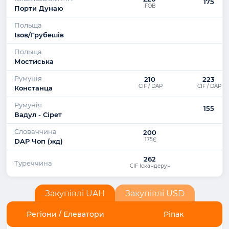
175
FOB
Порти Дунаю
Польща
Ізов/Грубешів
Польща
Мостиська
Румунія
210
223
CIF / DAP
CIF / DAP
Констанца
Румунія
155
Вадул - Сірет
Словаччина
200
175Є
DAP Чоп (жд)
262
Туреччина
СIF Іскандерун
Закупівлі UAH
Закупівлі USD
Регіони / Елеватори
Ріпак