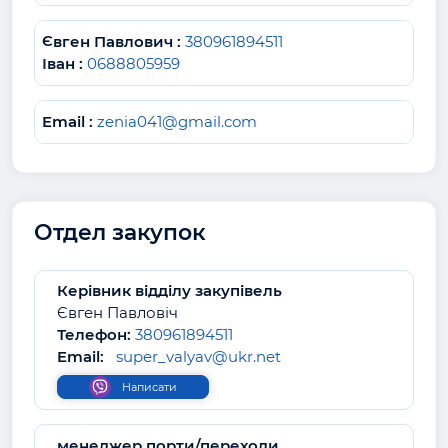
Євген Павлович :
380961894511
Іван :
0688805959
Email :
zenia041@gmail.com
Отдел закупок
Керівник відділу закупівель
Євген Павловіч
Телефон:
380961894511
Email:
super_valyav@ukr.net
Написати
менеджер порти/переходи