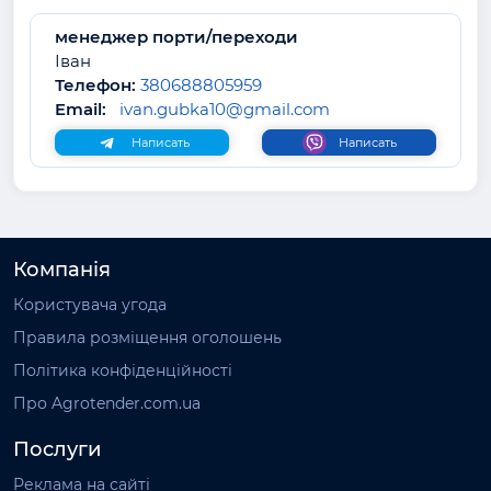
менеджер порти/переходи
Іван
Телефон:
380688805959
Email:
ivan.gubka10@gmail.com
Написать
Написать
Компанія
Користувача угода
Правила розміщення оголошень
Політика конфіденційності
Про Agrotender.com.ua
Послуги
Реклама на сайті