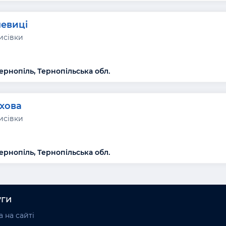
чевиці
исівки
ернопіль, Тернопільська обл.
хова
исівки
ернопіль, Тернопільська обл.
уги
 на сайті