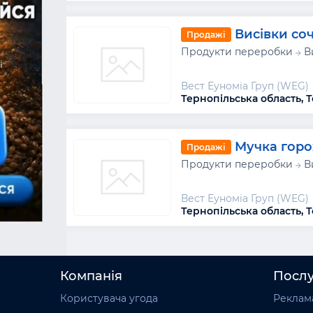
Висівки со
Продажі
Продукти переробки
В
Вест Еуноміа Груп (WEG)
Тернопільська область, Т
Мучка горо
Продажі
Продукти переробки
В
Вест Еуноміа Груп (WEG)
Тернопільська область, Т
Компанія
Посл
Користувача угода
Реклама