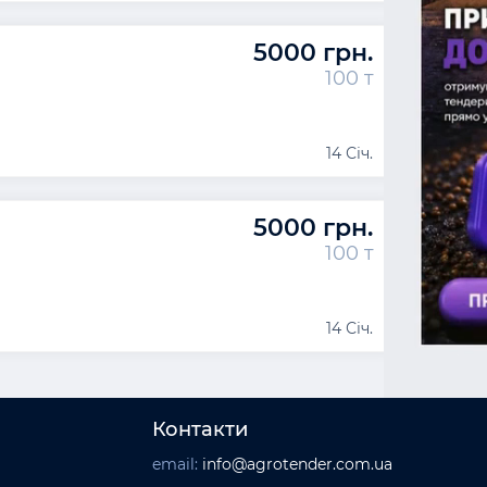
5000 грн.
100 т
14 Січ.
5000 грн.
100 т
14 Січ.
Контакти
email:
info@agrotender.com.ua