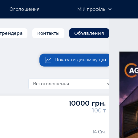
Оголошення
Мій профіль
Зареєструватись
Увійти
трейдера
Контакты
Объявления
Розмістити компанію
Показати динаміку цін
10000 грн.
100 т
14 Січ.