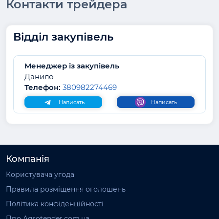
Контакти трейдера
Відділ закупівель
Менеджер із закупівель
Данило
Телефон:
380982274469
Написать
Написать
Компанія
Користувача угода
Правила розміщення оголошень
Політика конфіденційності
Про Agrotender.com.ua