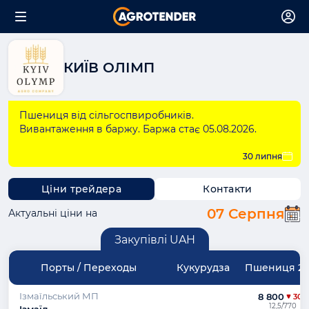
КИЇВ ОЛІМП
Пшениця від сільгоспвиробників.
Вивантаження в баржу. Баржа стає 05.08.2026.
30 липня
Ціни трейдера
Контакти
07 Серпня
Актуальні ціни на
Закупівлі UAH
Порты / Переходы
Кукурудза
Пшениця 2 к
Ізмаїльський МП
8 800
300
12,5/770
Ізмаїл