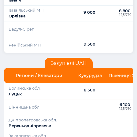
Ізмаїльський МП
8 800
9 000
12,5/770
Орлівка
Вадул-Сірет
9 500
Ренійський МП
Закупівлі UAH
Регіони / Елеватори
Кукурудза
Пшениця 2 к
Волинська обл.
8 500
Луцьк
6 100
Вінницька обл.
12,5/760
Дніпропетровська обл.
Верхньодніпровськ
Закарпатська обл.