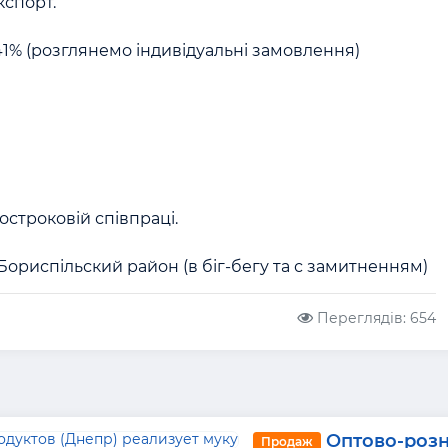
спорт.

41% (розглянемо індивідуальні замовлення)



строковій співпраці. 

Переглядів: 654
Оптово-роз
Продаж