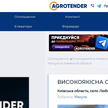
Пр
Оголошення
Компанії
Елеватори
Форварди
Оголошення
Оголошення в Киевск
Макуха в Киевской області
ВИСОКОЯКІСНА 
Київська область, село Люб
Рубрика:
Макуха