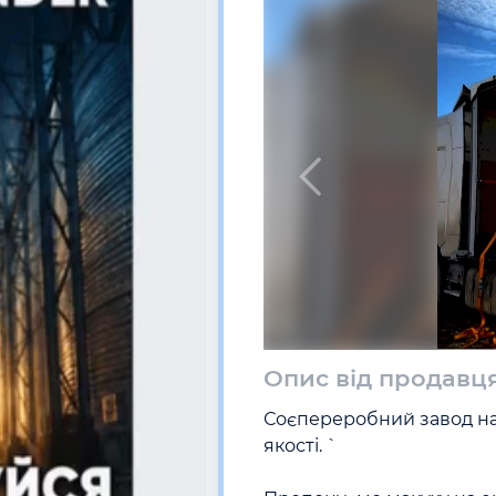
Опис від продавц
Соєпереробний завод на 
якості. `
