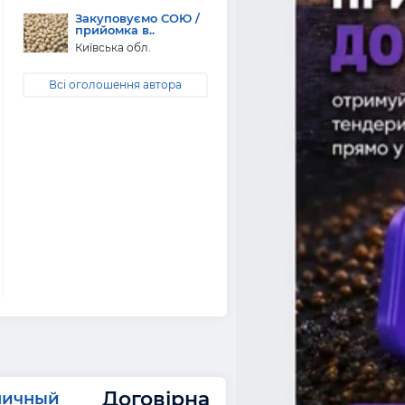
Закуповуємо СОЮ /
прийомка в..
Київська обл.
Всі оголошення автора
Договірна
ничный