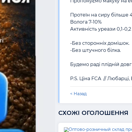
Пропонуємо макуху на ек
Протеїн на сиру більше 
Волога 7-10% 

Активність уреази 0,1-0,2 
-Без сторонніх домішок. 

-Без штучного білка. 

Будемо раді плідній довго
< Назад
СХОЖІ ОГОЛОШЕННЯ