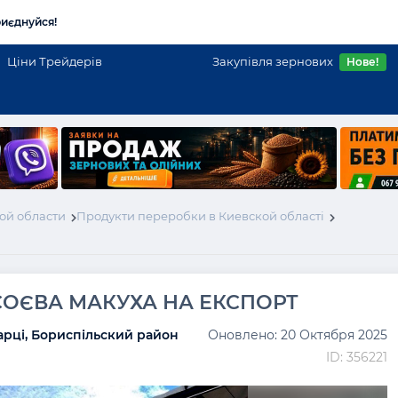
иєднуйся!
Ціни Трейдерів
Закупівля зернових
Нове!
ой области
Продукти переробки в Киевской області
СОЄВА МАКУХА НА ЕКСПОРТ
арці, Бориспільский район
Оновлено: 20 Октября 2025
ID: 356221