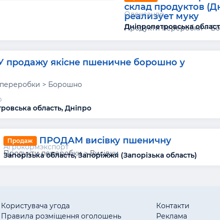
склад продуктов (Д
Олександр
реализует муку
Дніпропетровська област
Продукти переробки > Б
У продажу якісне пшеничне борошно у
 переробки > Борошно
р
ровська область, Дніпро
ПРОДАМ висівку пшеничну
Продаж
Агрокормэкспорт
Продукти переробки > Висівки
Запорізька область, Запоріжжя (Запорізька область)
Користувача угода
Контакти
Правила розміщення оголошень
Реклама