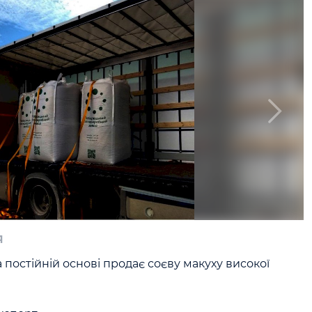
я
постійній основі продає соєву макуху високої 