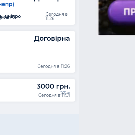
непр)
Сегодня в
ь, Дніпро
орошно
11:26
Договірна
Сегодня в 11:26
3000 грн.
23 т
Сегодня в 11:01