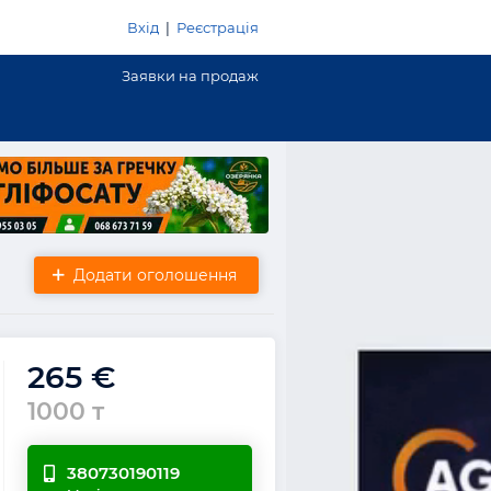
Вхід
|
Реєстрація
Заявки на продаж
Додати оголошення
265 €
1000 т
380730190119