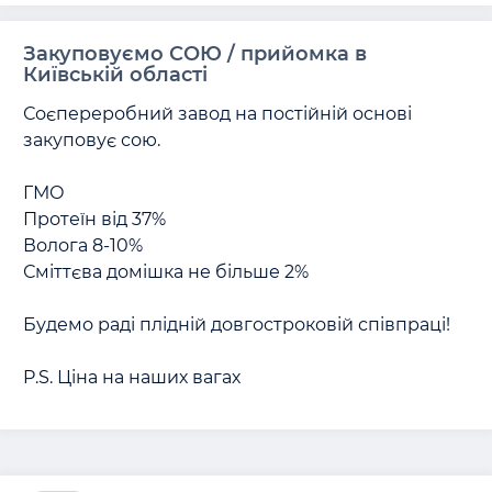
Закуповуємо СОЮ / прийомка в
Київській області
Соєпереробний завод на постійній основі 
закуповує сою.

ГМО

Протеїн від 37% 

Волога 8-10%

Сміттєва домішка не більше 2%

Будемо раді плідній довгостроковій співпраці!

P.S. Ціна на наших вагах