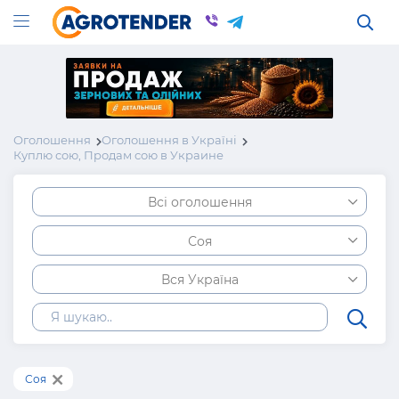
Оголошення
Оголошення в Україні
Куплю сою, Продам сою в Украине
Всі оголошення
Соя
Вся Україна
Соя