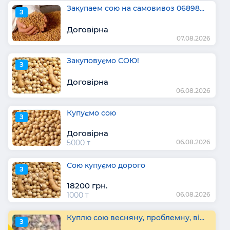
Закупаем сою на самовивоз 06898...
З
Договірна
07.08.2026
Закуповуємо СОЮ!
З
Договірна
06.08.2026
Купуємо сою
З
Договірна
5000 т
06.08.2026
Сою купуємо дорого
З
18200 грн.
1000 т
06.08.2026
Куплю сою весняну, проблемну, ві...
З