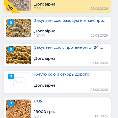
Договірна
ТОП
300 т
05.08.2026
Закупаем сою базовую и низкопро...
З
Договірна
10000 т
05.08.2026
Закупаем сою с протеином от 24, ...
З
Договірна
05.08.2026
Куплю сою и отходы дорого
З
Договірна
05.08.2026
СОЯ
З
19000 грн.
50 т
05.08.2026