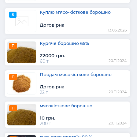
Куплю м'ясо-кісткове борошно
З
Договірна
13.05.2026
Куряче борошно 65%
П
22000 грн.
60 т
20.11.2024
Продам мясокісткове борошно
П
Договірна
22 т
20.11.2024
мясокісткове борошно
П
10 грн.
200 т
20.11.2024
суха кров протеїн 90 %