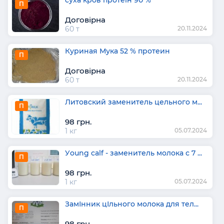
П
Договірна
60 т
20.11.2024
Куриная Мука 52 % протеин
П
Договірна
60 т
20.11.2024
Литовский заменитель цельного м...
П
98 грн.
1 кг
05.07.2024
Уoung calf - заменитель молока с 7 ...
П
98 грн.
1 кг
05.07.2024
ЗамІнник цІльного молока для тел...
П
98 грн.