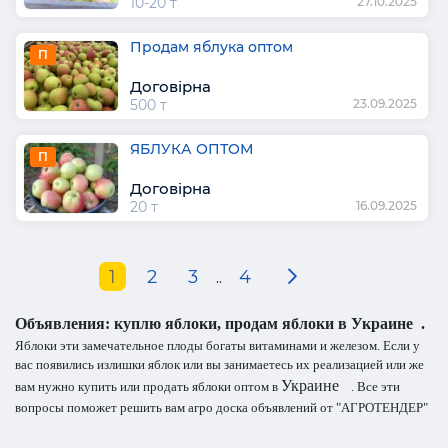
10-20 т
27.10.2025
Продам яблука оптом
П
Договірна
500 т
23.09.2025
ЯБЛУКА ОПТОМ
П
Договірна
20 т
16.09.2025
1
2
3
4
..
Объявления: куплю яблоки, продам яблоки в Украине
.
Яблоки эти замечательное плоды богаты витаминами и железом. Если у
вас появились излишки яблок или вы занимаетесь их реализацией или же
Украине
вам нужно купить или продать яблоки оптом в
. Все эти
вопросы поможет решить вам агро доска объявлений от "АГРОТЕНДЕР"