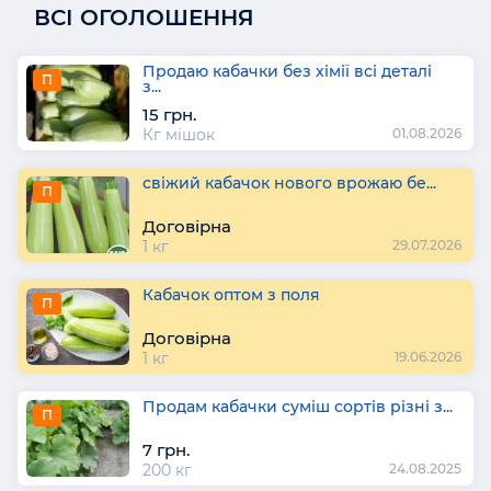
ВСІ ОГОЛОШЕННЯ
Продаю кабачки без хімії всі деталі
П
з...
15 грн.
Кг мішок
01.08.2026
свіжий кабачок нового врожаю бе...
П
Договірна
1 кг
29.07.2026
Кабачок оптом з поля
П
Договірна
1 кг
19.06.2026
Продам кабачки суміш сортів різні з...
П
7 грн.
200 кг
24.08.2025