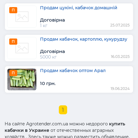
Продам цукіні, кабачок домашній
П
Договірна
1 кг
25.07.2025
Продам кабачок, картоплю, кукурудзу
П
Договірна
5000 кг
16.03.2025
Продам кабачок оптом Арал
П
10 грн.
19.06.2024
1
На сайте Agrotender.com.ua можно недорого
купить
кабачки в Украине
от отечественных аграрных
хозяйств . Здесь также можно разместить объявление,