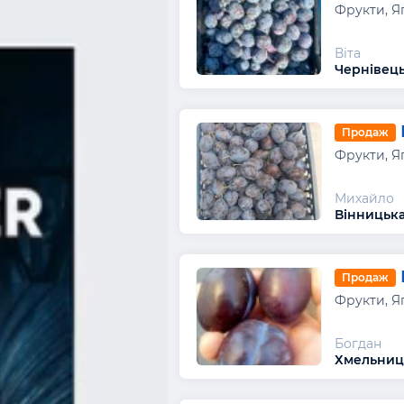
Фрукти, Я
Віта
Чернівець
Продаж
Фрукти, Я
Михайло
Вінницька
Продаж
Фрукти, Я
Богдан
Хмельниць