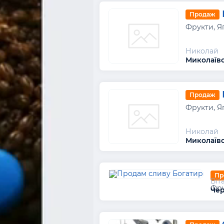
Продаж
Фрукти, Я
Николай
Миколаївс
Продаж
Фрукти, Я
Николай
Миколаївс
Пр
Віт
Фру
Чер