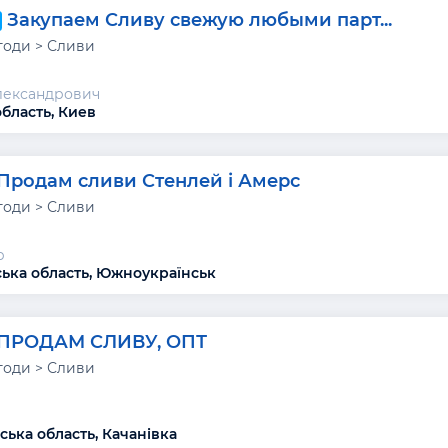
Закупаем Сливу свежую любыми парт...
годи > Сливи
лександрович
область, Киев
Продам сливи Стенлей і Амерс
годи > Сливи
р
ька область, Южноукраїнськ
ПРОДАМ СЛИВУ, ОПТ
годи > Сливи
ська область, Качанівка