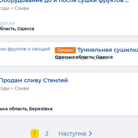
Оборудование до и после сушки фруктов ...
годи > Сливи
ngbuna
бласть, Одесса
Туннельная сушилка 
ООО Matingbuna
Продаж
Одеська область, Одесса
Фрукти, Ягоди > Сливи
Продам сливу Стенлей
годи > Сливи
ка область, Березівка
1
2
Наступна