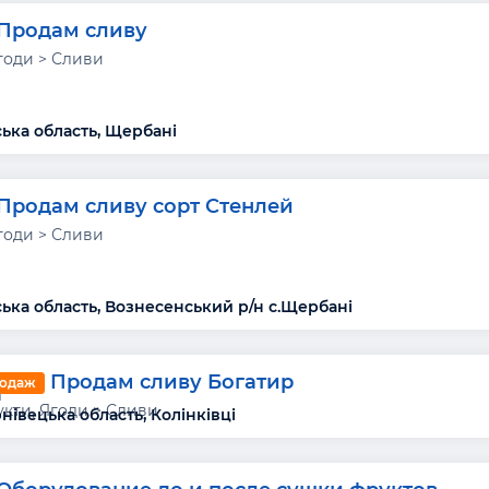
Продам сливу
годи > Сливи
ька область, Щербані
Продам сливу сорт Стенлей
годи > Сливи
ька область, Вознесенський р/н с.Щербані
Продам сливу Богатир
одаж
а
кти, Ягоди > Сливи
нівецька область, Колінківці