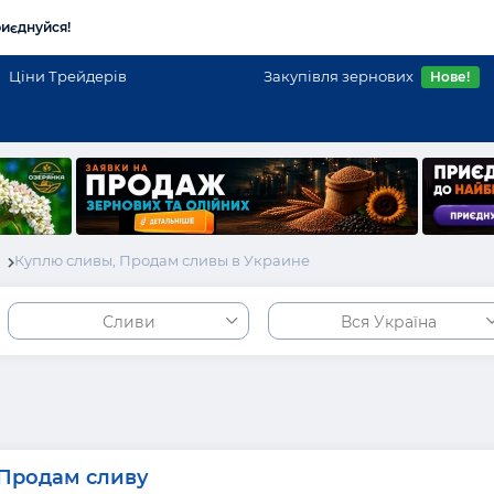
иєднуйся!
Ціни Трейдерів
Закупівля зернових
Нове!
і
Куплю сливы, Продам сливы в Украине
Сливи
Вся Україна
Продам сливу