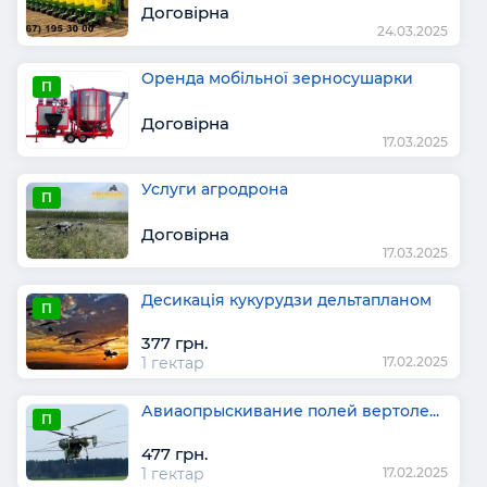
Договірна
24.03.2025
Оренда мобільної зерносушарки
П
Договірна
17.03.2025
Услуги агродрона
П
Договірна
17.03.2025
Десикація кукурудзи дельтапланом
П
377 грн.
1 гектар
17.02.2025
Авиаопрыскивание полей вертоле...
П
477 грн.
1 гектар
17.02.2025