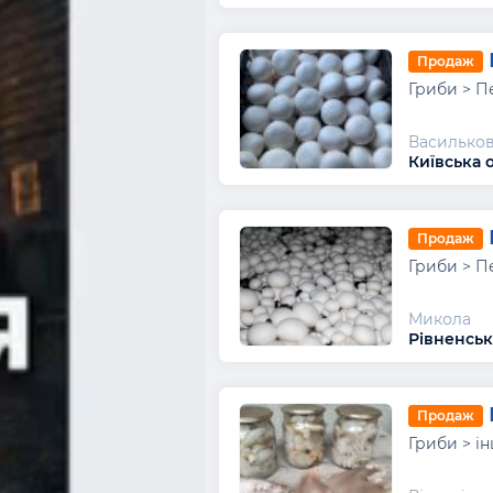
Продаж
Гриби > П
Василько
Київська 
Продаж
Гриби > П
Микола
Рівненськ
Продаж
Гриби > і