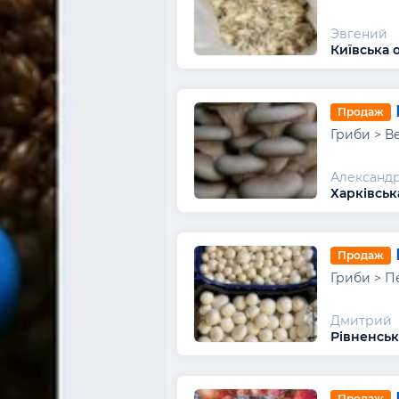
Эвгений
Київська 
Продаж
Гриби > В
Александ
Харківськ
Продаж
Гриби > П
Дмитрий
Рівненськ
Продаж