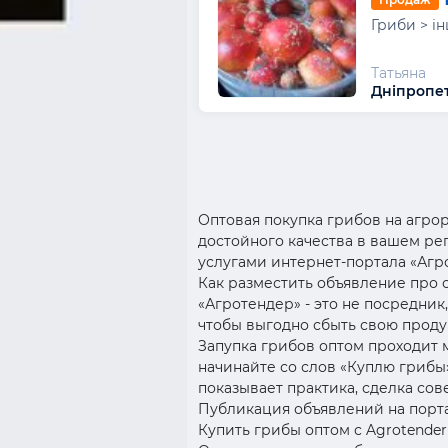
Гриби > і
Татьяна
Дніпропет
Оптовая покупка грибов на агро
достойного качества в вашем рег
услугами интернет-портала «Аг
Как разместить объявление про с
«Агротендер» - это не посредни
чтобы выгодно сбыть свою проду
Запупка грибов оптом проходит 
начинайте со слов «Куплю грибы»
показывает практика, сделка сов
Публикация объявлений на порта
Купить грибы оптом с Agrotender