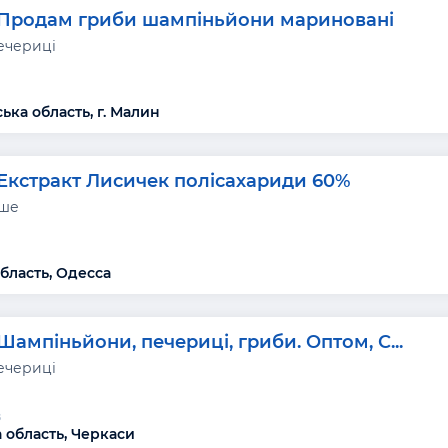
Продам гриби шампіньйони мариновані
ечериці
ка область, г. Малин
Екстракт Лисичек полiсахариди 60%
нше
бласть, Одесса
Шампіньйони, печериці, гриби. Оптом, С...
ечериці
в
 область, Черкаси