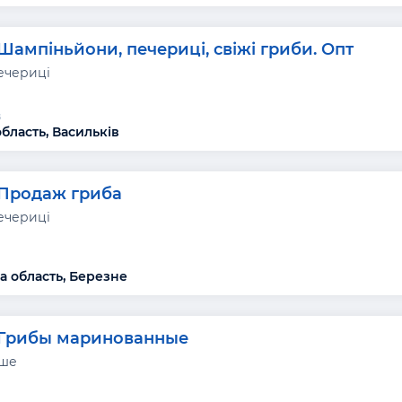
Шампіньйони, печериці, свіжі гриби. Опт
ечериці
в
область, Васильків
Продаж гриба
ечериці
а область, Березне
Грибы маринованные
нше