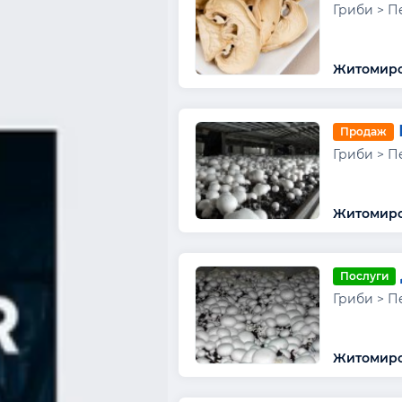
Гриби > П
Житомирсь
Продаж
Гриби > П
Житомирс
Послуги
Гриби > П
Житомирс