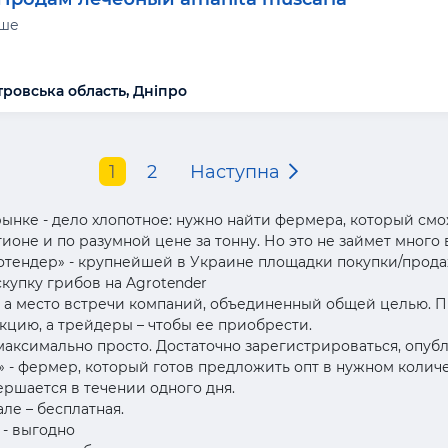
нше
ровська область, Дніпро
1
2
Наступна
рынке - дело хлопотное: нужно найти фермера, который см
ионе и по разумной цене за тонну. Но это не займет много
ротендер» - крупнейшей в Украине площадки покупки/прод
купку грибов на Agrotender
к, а место встречи компаний, объединенный общей целью. П
кцию, а трейдеры – чтобы ее приобрести.
максимально просто. Достаточно зарегистрироваться, опу
 - фермер, который готов предложить опт в нужном количес
ершается в течении одного дня.
ле – бесплатная.
 - выгодно