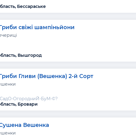
бласть, Бессараське
Гриби свіжі шампіньйони
ечериці
область, Вышгород
Гриби Гливи (Вешенка) 2-й Сорт
ешенки
-СадО-ОгородниЙ-БуМ-©?
область, Бровари
Сушена Вешенка
ешенки