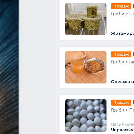
Продаж
Гриби > П
Житомирсь
Продаж
Гриби > і
Одеська о
Продаж
Гриби > П
Василько
Черкаська