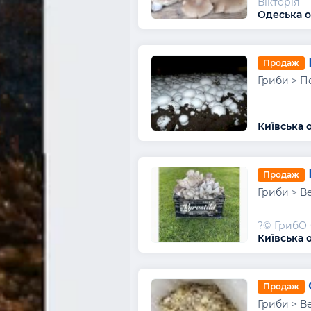
Вікторія
Одеська о
Продаж
Гриби > П
Київська 
Продаж
Гриби > В
?©-ГрибО
Київська 
Продаж
Гриби > В