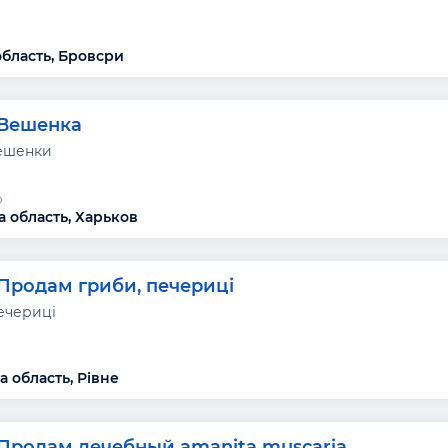
область, Бровсри
Вешенка
ешенки
р
а область, Харьков
Продам гриби, печериці
ечериці
а область, Рівне
Продам лечебный amanita muscaria