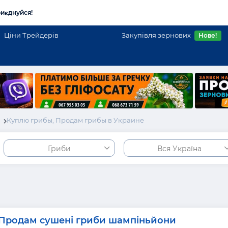
иєднуйся!
Ціни Трейдерів
Закупівля зернових
Нове!
і
Куплю грибы, Продам грибы в Украине
Гриби
Вся Україна
Продам сушені гриби шампіньйони