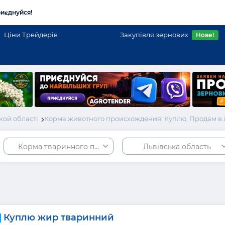
иєднуйся!
Ціни Трейдерів
Закупівля зернових
Нове!
кой області
Корма животного происхождения: Куплю, Продам в
Корма тваринного походження
Львівська область
Куплю жир тваринний