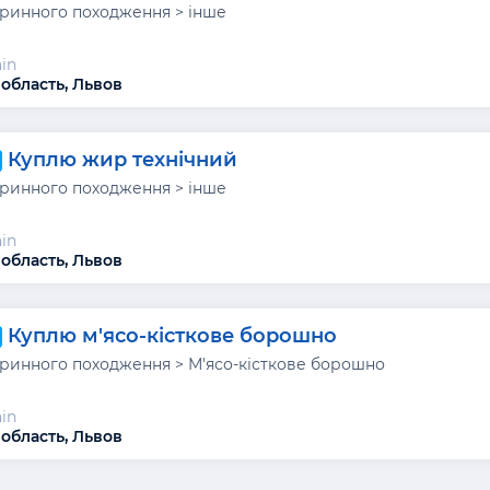
ринного походження > інше
in
 область, Львов
Куплю жир технічний
ринного походження > інше
in
 область, Львов
Куплю м'ясо-кісткове борошно
ринного походження > М'ясо-кісткове борошно
in
 область, Львов