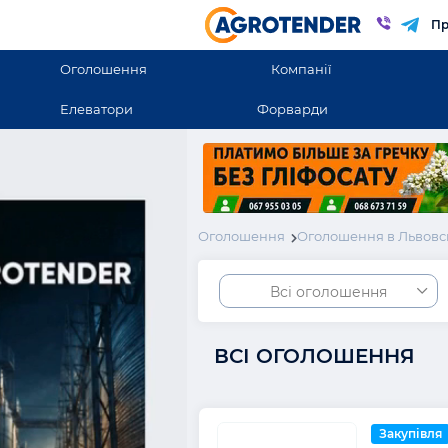
Пр
Оголошення
Компанії
Елеватори
Форварди
Оголошення
Оголошення в Львовс
Всі оголошення
ВСІ ОГОЛОШЕННЯ
Закупівля