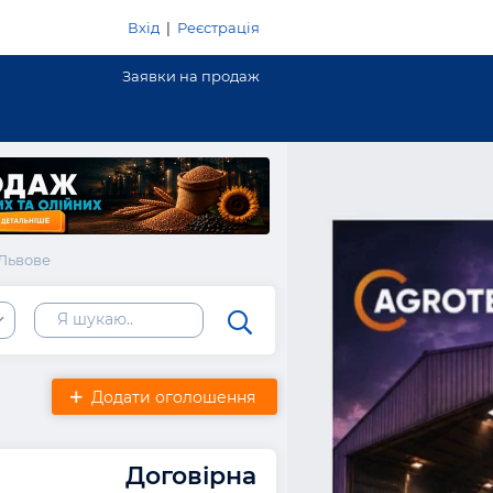
Вхід
|
Реєстрація
Заявки на продаж
 Львове
Додати оголошення
Договірна