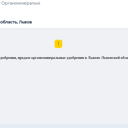
 Органомінеральні
 область, Львов
1
добрения, продам органоминеральные удобрения в Львове Львовской обла