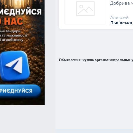
Добрива >
Алексей
Львівська
Объявления: куплю органоминеральные у