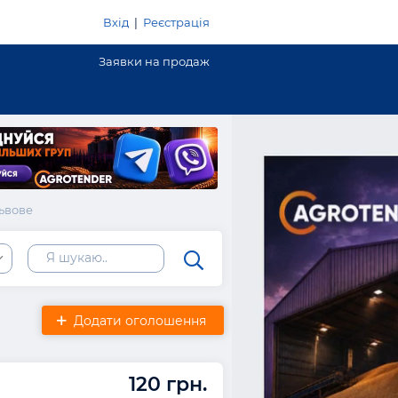
Вхід
|
Реєстрація
Заявки на продаж
ьвове
Додати оголошення
120 грн.