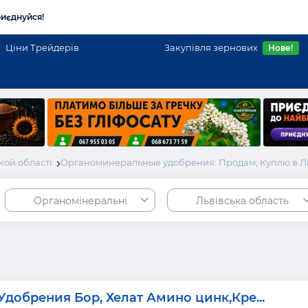
иєднуйся!
Ціни Трейдерів
Закупівля зернових
Нове!
кой області
Органоминеральные удобрения: Продам, Куплю в Л
Органомінеральні
Львівська область
Удобрения Бор, Хелат Амино цинк,Кре...