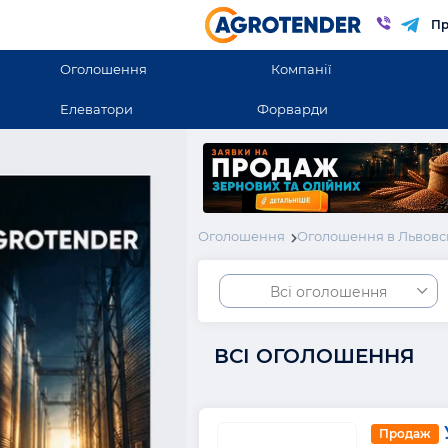
Пр
Оголошення
Компанії
Елеватори
Форварди
Оголошення
Оголошення в Львовс
Всі оголошення
ВСІ ОГОЛОШЕННЯ
Продаж