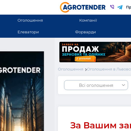
Пр
Оголошення
Компанії
Елеватори
Форварди
Оголошення
Оголошення в Львовс
Всі оголошення
За Вашим за