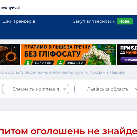
иєднуйся!
Ціни Трейдерів
Закупівля зернових
Нове!
кой області
Крепежные элементы: куплю, продам в Львове
Елементи кріплення
Львівська область
питом оголошень не знайд