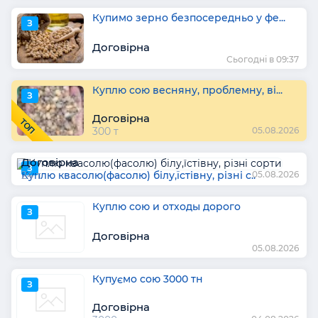
Купимо зерно безпосередньо у фе...
З
Договірна
Сьогодні в 09:37
Куплю сою весняну, проблемну, ві...
З
Договірна
ТОП
300 т
05.08.2026
Договірна
З
Куплю квасолю(фасолю) білу,їстівну, різні с..
24 т
05.08.2026
Куплю сою и отходы дорого
З
Договірна
05.08.2026
Купуємо сою 3000 тн
З
Договірна