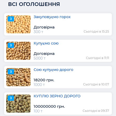
ВСІ ОГОЛОШЕННЯ
Закуповуємо горох
З
Договірна
300 т
Сьогодні в 15:25
Купуємо сою
З
Договірна
5000 т
Сьогодні в 11:11
Сою купуємо дорого
З
18200 грн.
1000 т
Сьогодні в 10:07
КУПЛЮ ЗЕРНО ДОРОГО
З
100000000 грн.
100 т
Сьогодні в 09:37