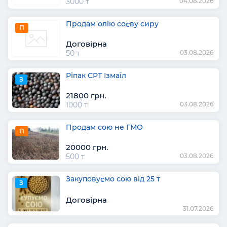
3000 т
04.08.2026
Продам олію соєву сиру
П
Договірна
50 т
03.08.2026
Ріпак СРТ Ізмаїл
З
21800 грн.
1000 т
03.08.2026
Продам сою не ГМО
П
20000 грн.
500 т
03.08.2026
Закуповуємо сою від 25 т
З
Договірна
31.07.2026