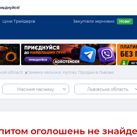
иєднуйся!
Ціни Трейдерів
Закупівля зернових
Нове!
кой області
Семена чеснока: Куплю, Продам в Львове
Насіння часнику
Львівська область
питом оголошень не знайд