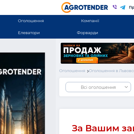
Пр
Оголошення
Компанії
Елеватори
Форварди
Оголошення
Оголошення в Львовс
Всі оголошення
За Вашим за