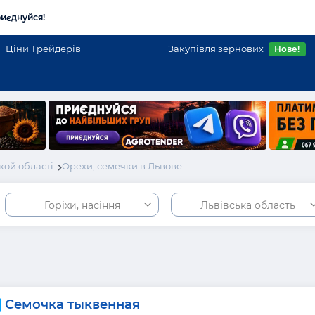
иєднуйся!
Ціни Трейдерів
Закупівля зернових
Нове!
кой області
Орехи, семечки в Львове
Горіхи, насіння
Львівська область
Семочка тыквенная