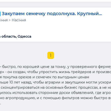
Закупаем семечку подсолнуха. Крупный...
сіння > Насіння
 область, Одесса
1
– быстро, по хорошей цене за тонну, у проверенного фермер
» - он создан, чтобы упростить жизнь трейдеров и произв
ая покупка орехов и семечек по выгодным ценам
ьше 10 лет назад, чтобы аграрии и закупщики могли ускор
концентрироваться на основных-бизнес процессах, а не н
дилось использовать сторонние доски объявлений, где агр
лько агропродукцию, и с помощью фильтров можно быстро 
.