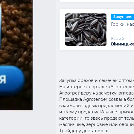
Закупівля
Горіхи, на
Юрий
Вінницька
Закупка орехов и семечек оптом 
На интернет-портале «Агротендер
Агротрейдеру на заметку: оптов
Площадка Agrotender создана бол
взаимовыгодных предложений и с
и «Кому продать». Раньше прихо
категории, то здесь продают то
масличные, зерновые или овощи
Трейдеру достаточно: