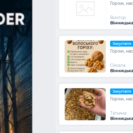
Горіхи, на
Виктор
Вінницька
Закупівля
Горіхи, на
Oksana
Вінницька
Закупівля
Горіхи, на
Татьяна
Вінницька