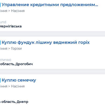
Управление кредитными предложениям...
сіння > Насіння
Fund
Чернігівська
Куплю фундук лішину ведмежий горіх
сіння > Горіхи
еличко
 область, Дрогобич
Куплю семечку
сіння > Насіння
а
 область, Днепр