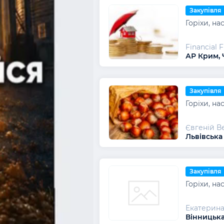
Закупівля
Горіхи, на
Financial 
АР Крим, 
Закупівля
Горіхи, на
Євгеній В
Львівська
Закупівля
Горіхи, на
Екатерин
Вінницька