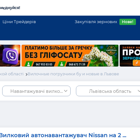
иєднуйся!
Ціни Трейдерів
Закупівля зернових
Нове!
кой області
Вилочные погрузчики бу и новые в Львове
Навантажувачі вилкові
Львівська область
Вилковий автонавантажувач Nissan на 2 ...