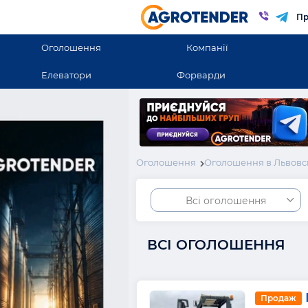
Пр
Оголошення
Компанії
Елеватори
Форварди
Оголошення
Оголошення в Львовс
Всі оголошення
ВСІ ОГОЛОШЕННЯ
Продаж