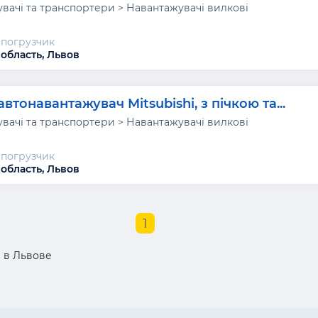
вачі та транспортери > Навантажувачі вилкові
погрузчик
 область, Львов
автонавантажувач Mitsubishi, з пічкою та...
вачі та транспортери > Навантажувачі вилкові
погрузчик
 область, Львов
1
 в Львове