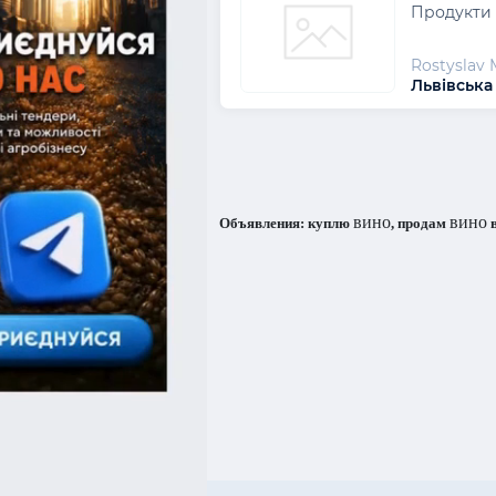
Продукти 
Rostyslav 
Львівська
вино
вино
Объявления: куплю
, продам
в