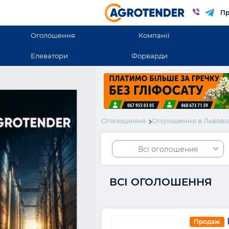
Пр
Оголошення
Компанії
Елеватори
Форварди
Оголошення
Оголошення в Львовс
Всі оголошення
ВСІ ОГОЛОШЕННЯ
Продаж