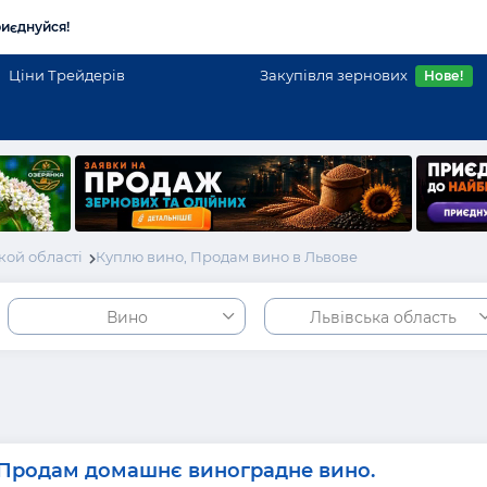
иєднуйся!
Ціни Трейдерів
Закупівля зернових
Нове!
кой області
Куплю вино, Продам вино в Львове
Вино
Львівська область
Продам домашнє виноградне вино.