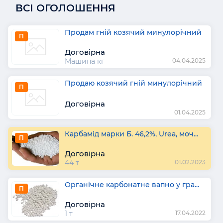
ВСІ ОГОЛОШЕННЯ
Продам гній козячий минулорічний
П
Договірна
Машина кг
04.04.2025
Продаю козячий гній минулорічний
П
Договірна
01.04.2025
Карбамід марки Б. 46,2%, Urea, моч...
П
Договірна
44 т
01.02.2023
Органічне карбонатне вапно у гра...
П
Договірна
1 т
17.04.2022