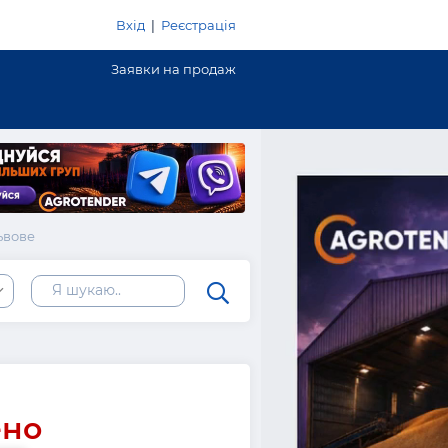
Вхід
|
Реєстрація
Заявки на продаж
ьвове
ено