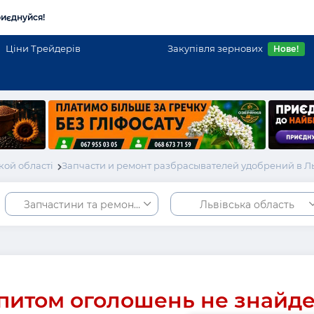
иєднуйся!
Ціни Трейдерів
Закупівля зернових
Нове!
кой області
Запчасти и ремонт разбрасывателей удобрений в Л
Запчастини та ремонт розкидачів добрив
Львівська область
питом оголошень не знайд