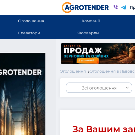
Пр
Оголошення
Компанії
Елеватори
Форварди
Оголошення
Оголошення в Львовс
Всі оголошення
За Вашим за